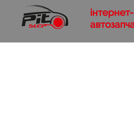
інтернет
автозапч