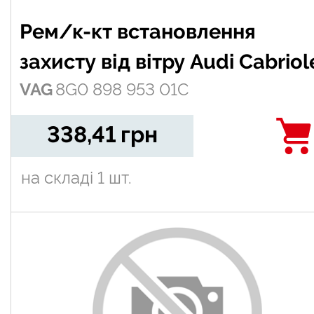
Рем/к-кт встановлення
захисту від вітру Audi Cabriol
VAG
8G0 898 953 01C
(ACA) 94-
338,41
грн
на складі
1 шт.