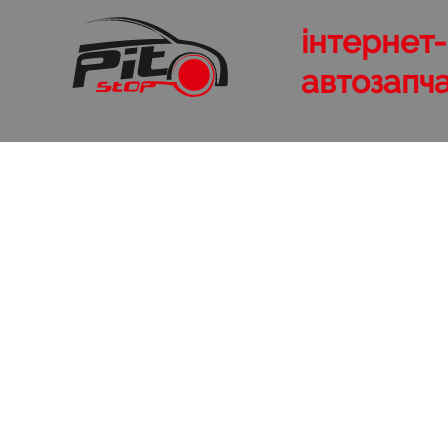
інтернет
автозапч