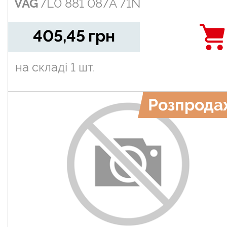
VAG
7L0 881 087A 71N
405,45
грн
на складі
1 шт.
Розпрода