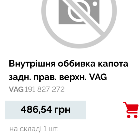
Внутрішня оббивка капота
задн. прав. верхн. VAG
VAG
191 827 272
486,54
грн
на складі
1 шт.