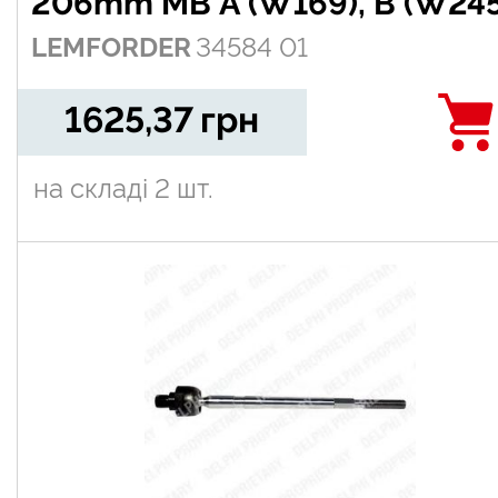
206mm MB A (W169), B (W245
LEMFORDER
34584 01
1.5-Electric 09.04-06.12
1625,37
грн
на складі
2 шт.