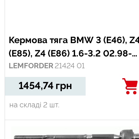
Кермова тяга BMW 3 (E46), Z
(E85), Z4 (E86) 1.6-3.2 02.98-
LEMFORDER
21424 01
02.09
1454,74
грн
на складі
2 шт.