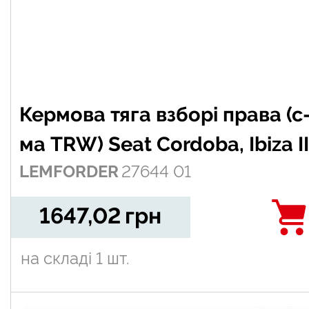
Кермова тяга взборi права (с
ма TRW) Seat Cordoba, Ibiza II
LEMFORDER
27644 01
Skoda Fabia I, Fabia II, Roomst
Roomster Praktik; VW Polo 1.0
1647,02
грн
2.0 08.99-05.15
на складі
1 шт.