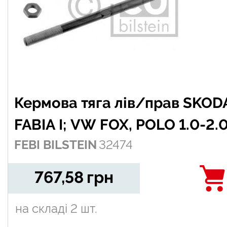
Кермова тяга лів/прав SKOD
FABIA I; VW FOX, POLO 1.0-2.
FEBI BILSTEIN
32474
07.99-12.11
767,58
грн
на складі
2 шт.