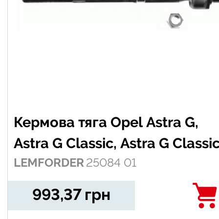
Кермова тяга Opel Astra G,
Astra G Classic, Astra G Classi
LEMFORDER
25084 01
Caravan, Zafira A 1.2-2.2D
02.98-12.09
993,37
грн