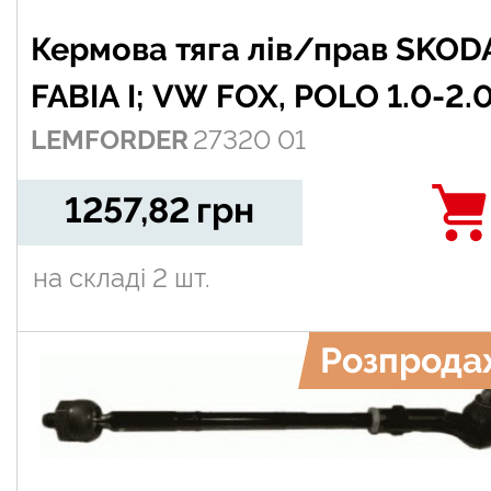
Кермова тяга лів/прав SKOD
FABIA I; VW FOX, POLO 1.0-2.
LEMFORDER
27320 01
07.99-12.11
1257,82
грн
на складі
2 шт.
Розпрода