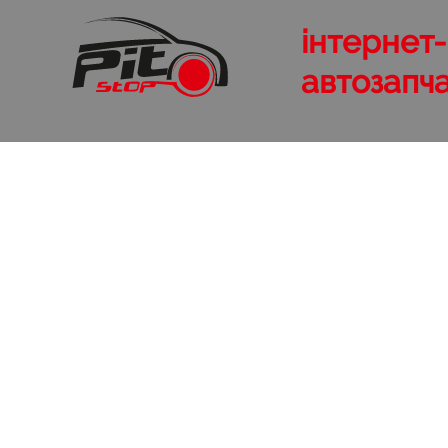
інтернет
автозапч