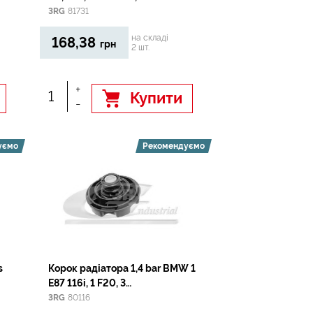
FSI,2.4,2.5 TDI
3RG
81731
на складі
168,38
грн
2 шт.
+
Купити
-
уємо
Рекомендуємо
s
Корок радіатора 1,4 bar BMW 1
E87 116i, 1 F20, 3
E91,E92,E93,F30, 5
3RG
80116
E60,E61,X1,X3,X5,X6