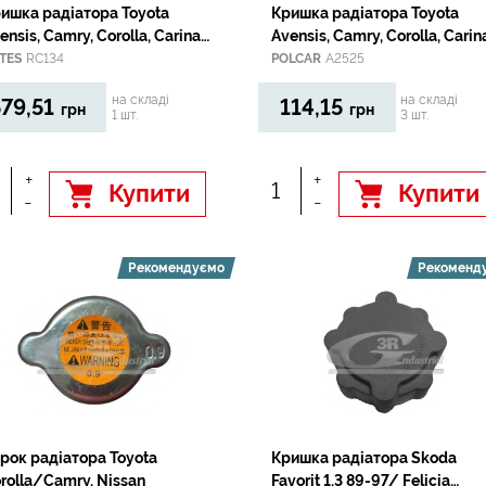
ишка радіатора Toyota
Кришка радіатора Toyota
ensis, Camry, Corolla, Carina
Avensis, Camry, Corolla, Carin
azda 323 /Mitsubishi Colt,
/Mazda 323 /Mitsubishi Colt,
TES
RC134
POLCAR
A2525
lant, Lancer, Pajero
Galant, Lancer, Pajero
на складі
на складі
79,51
114,15
грн
грн
1 шт.
3 шт.
+
+
Купити
Купити
-
-
Рекомендуємо
Рекоменд
рок радiатора Toyota
Кришка радіатора Skoda
rolla/Camry, Nissan
Favorit 1.3 89-97/ Felicia