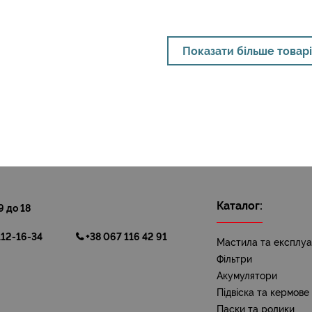
Показати більше товар
Каталог:
9 до 18
112-16-34
+38 067 116 42 91
Мастила та експлуат
Фільтри
Акумулятори
Підвіска та кермове
Паски та ролики