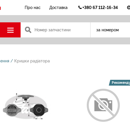
н
+380 67 112-16-34
Про нас
Доставка
за номером
ження
Кришки радіатора
Рекоменд