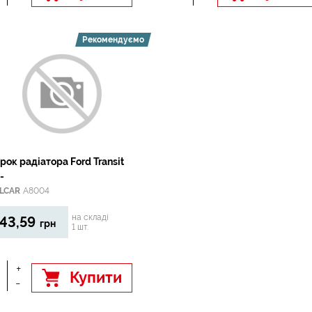
Рекомендуємо
рок радіатора Ford Transit
-
LCAR
A8004
на складі
43,59
грн
1 шт.
+
Купити
-