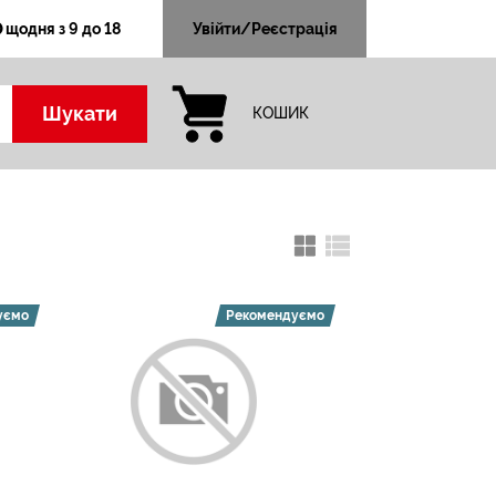
щодня з 9 до 18
Увійти/Реєстрація
Шукати
КОШИК
уємо
Рекомендуємо