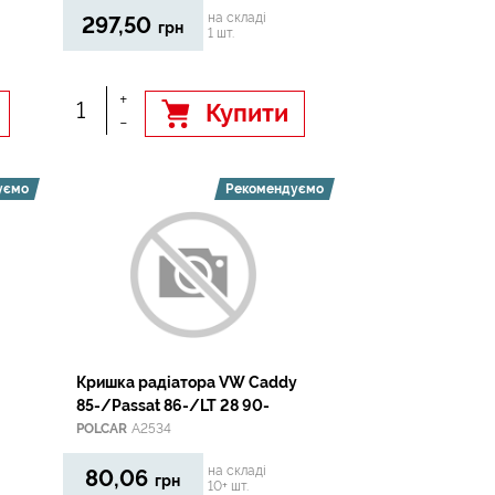
на складі
297,50
грн
1 шт.
+
Купити
-
уємо
Рекомендуємо
Кришка радіатора VW Caddy
85-/Passat 86-/LT 28 90-
POLCAR
A2534
на складі
80,06
грн
10+ шт.