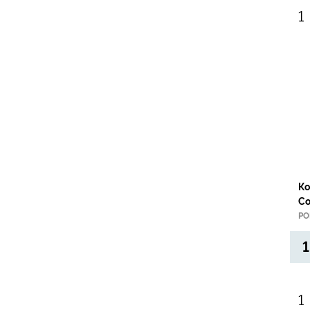
Ко
Co
PO
1