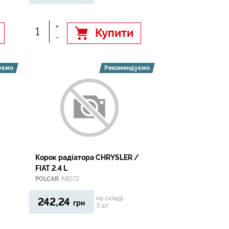
+
Купити
-
уємо
Рекомендуємо
Корок радiатора CHRYSLER /
FIAT 2.4 L
POLCAR
A8072
на складі
242,24
грн
3 шт.