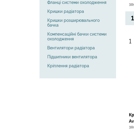
Фланці системи охолодження
3R
Кришки радіатора
1
Кришки розширювального
бачка
Компенсаційні бачки системи
охолодження
Вентилятори радіатора
Підшипники вентилятора
Кріплення радіатора
Кр
Av
/M
3R
Ga