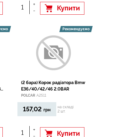
+
Купити
-
уємо
Рекомендуємо
(2 бара) Корок радiатора Bmw
8-
E36/40/42/46 2.0BAR
POLCAR
A2511
на складі
157,02
грн
2 шт.
+
Купити
-