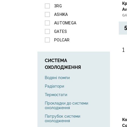
Кр
3RG
Av
ASHIKA
/M
GA
Ga
AUTOMEGA
5
GATES
POLCAR
СИСТЕМА
ОХОЛОДЖЕННЯ
Водяні помпи
Радіатори
Термостати
Прокладки до системи
охолодження
Патрубок системи
Ко
охолодження
Co