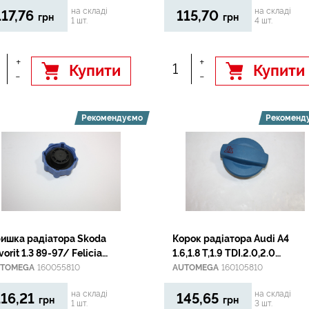
на складі
на складі
117,76
115,70
грн
грн
1 шт.
4 шт.
+
+
Купити
Купити
-
-
Рекомендуємо
Рекоменд
ишка радіатора Skoda
Корок радiатора Audi A4
vorit 1.3 89-97/ Felicia
1.6,1.8 T,1.9 TDI.2.0,2.0
3/1.6/1.9D 94-02
FSI,2.4,2.5 TDI
TOMEGA
160055810
AUTOMEGA
160105810
на складі
на складі
116,21
145,65
грн
грн
1 шт.
3 шт.