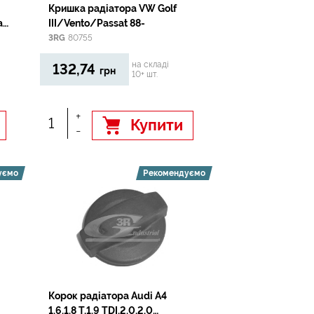
Кришка радiатора VW Golf
a
III/Vento/Passat 88-
3RG
80755
на складі
132,74
грн
10+ шт.
+
Купити
-
уємо
Рекомендуємо
Корок радiатора Audi A4
1.6,1.8 T,1.9 TDI.2.0,2.0