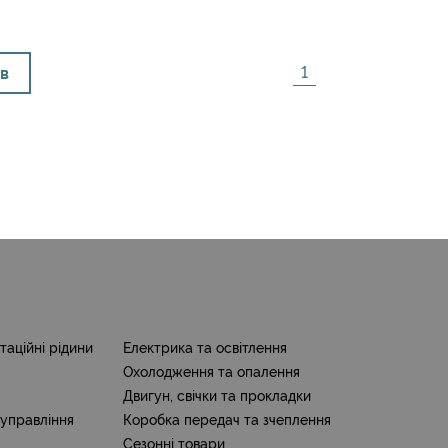
1
ів
аційні рідини
Електрика та освітлення
Охолодження та опалення
Двигун, свічки та прокладки
 управління
Коробка передач та зчеплення
Сезонні товари