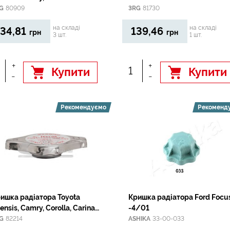
1.3/1.6/1.9D 94-02
G
80909
3RG
81730
на складі
на складі
34,81
139,46
грн
грн
3 шт.
1 шт.
+
+
Купити
Купити
-
-
Рекомендуємо
Рекоменд
ишка радіатора Toyota
Кришка радіатора Ford Focu
ensis, Camry, Corolla, Carina
-4/01
azda 323 /Mitsubishi Colt,
G
82214
ASHIKA
33-00-033
lant, Lancer, Pajero