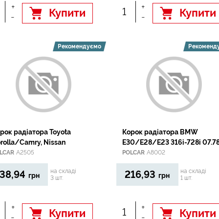
+
+
Купити
Купити
-
-
Рекомендуємо
Рекоменд
рок радiатора Toyota
Корок радiатора BMW
rolla/Camry, Nissan
E30/E28/E23 316i-728i 07.7
08.91
LCAR
A2505
POLCAR
A8002
на складі
на складі
38,94
216,93
грн
грн
3 шт.
1 шт.
+
+
Купити
Купити
-
-