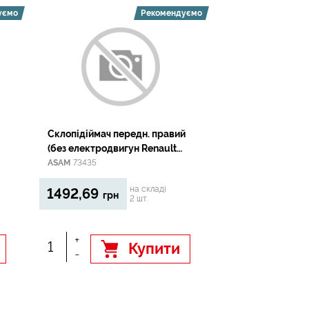
уємо
Рекомендуємо
Склопідіймач передн. правий
(без електродвигун Renault
7
Megane II/Scenic II
ASAM
73435
на складі
1492,69
грн
2 шт.
+
Купити
-