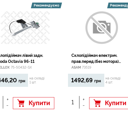
Рекомендуємо
Рекоменд
лопідіймач лівий задн.
Склопідіймач електрич.
Skoda Octavia 96-11
прав.перед.(без мотора)
Renault Laguna II 03.01-09.0
ELLOX
75-50432-SX
ASAM
73519
(4D)
на складі
на складі
446,20
1492,69
грн
грн
1 шт.
4 шт.
+
+
Купити
Купити
-
-