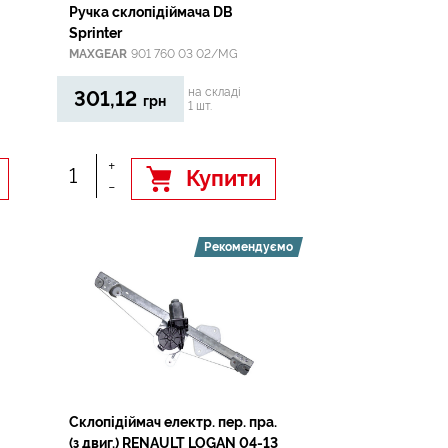
Ручка склопідіймача DB
Sprinter
MAXGEAR
901 760 03 02/MG
на складі
301,12
грн
1 шт.
+
Купити
-
Рекомендуємо
Склопідіймач електр. пер. пра.
(з двиг.) RENAULT LOGAN 04-13