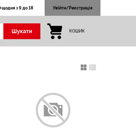
щодня з 9 до 18
Увійти/Реєстрація
Шукати
КОШИК