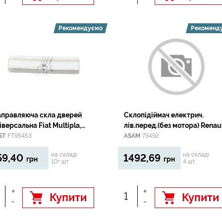
Рекомендуємо
Рекоменд
правляюча скла дверей
Склопідіймач електрич.
іверсальна Fiat Multipla,
лів.перед.(без мотора) Renau
nda -03, 03-, Punto 93-, 97-,
Laguna II 03.01-09.07 (4D)
ST
FT95453
ASAM
73492
-, Stilo, Doblo
на складі
на складі
59,40
1492,69
грн
грн
10+ шт.
4 шт.
+
+
Купити
Купити
-
-