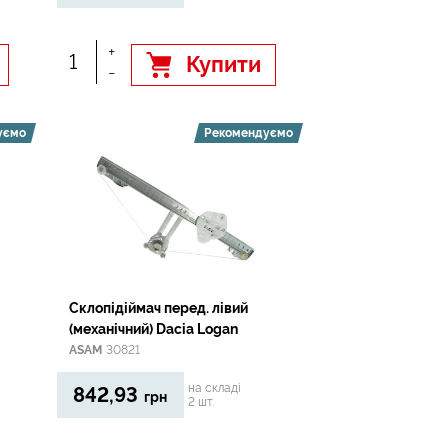
+
Купити
-
уємо
Рекомендуємо
Склопідіймач перед. лівий
(механічний) Dacia Logan
ASAM
30821
на складі
842,93
грн
2 шт.