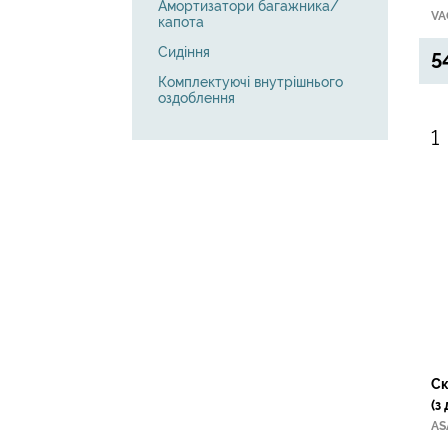
Амортизатори багажника/
VA
капота
Сидіння
5
Комплектуючі внутрішнього
оздоблення
Ск
(з
AS