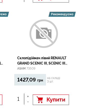
уємо
Рекомендуємо
Склопідіймач лівий RENAULT
lt
GRAND SCENIC III, SCENIC III
02.09-
ASAM
73509
на складі
1427,09
грн
3 шт.
+
Купити
-