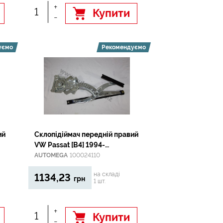
+
Купити
-
уємо
Рекомендуємо
ий
Склопідіймач передній правий
VW Passat [B4] 1994-
1996;Passat [B3] 1988-1993
AUTOMEGA
100024110
на складі
1134,23
грн
1 шт.
+
Купити
-