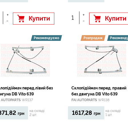
+
+
Купити
Купити
-
-
Рекомендуємо
Розпродаж
Рекоменд
лопідіймач перед.лівий без
Склопідіймач перед. правий
игуна DB Vito 639
без двигуна DB Vito 639
I AUTOPARTS
WR137
FAI AUTOPARTS
WR138
на складі
на складі
371,82
1617,28
грн
грн
2 шт.
1 шт.