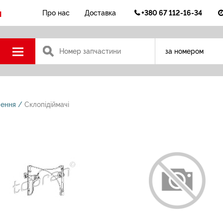
н
+380 67 112-16-34
Про нас
Доставка
за номером
лення
Склопідіймачі