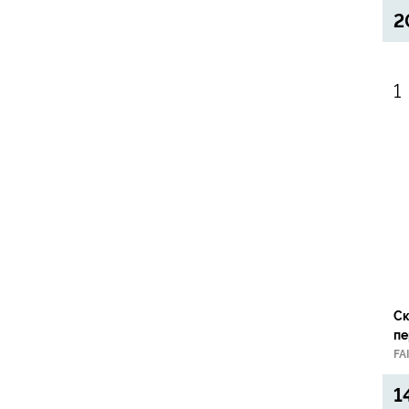
2
Ск
пе
Fi
FA
1