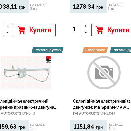
на складі
на складі
038,11
1278,34
грн
грн
3 шт.
1 шт.
+
+
Купити
Купити
-
-
Рекомендуємо
Розпродаж
Рекоменд
лопідіймач електричний
Склопідіймач електричний (з
редній правий (без двигуна)
двигуном) MB Sprinter/VW
at Ducato 2006-
Crafter 06-
I AUTOPARTS
WR048
FAI AUTOPARTS
WR135M
на складі
на складі
459,63
1151,84
грн
грн
1 шт.
2 шт.