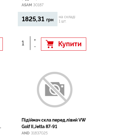
ASAM
30187
на складі
1825,31
грн
1 шт.
+
Купити
-
Пiдiймач скла перед.лiвий VW
Golf II,Jetta 87-91
AND
31837025