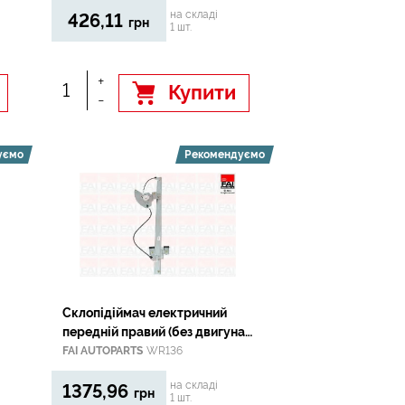
на складі
426,11
грн
1 шт.
+
Купити
-
уємо
Рекомендуємо
Склопідіймач електричний
передній правий (без двигуна)
MB Sprinter 2006-
FAI AUTOPARTS
WR136
на складі
1375,96
грн
1 шт.