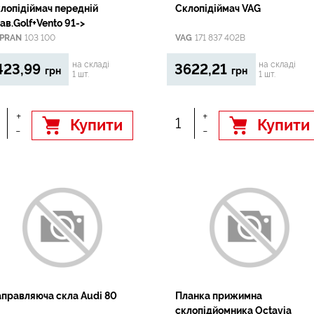
лопідіймач передній
Склопідіймач VAG
ав.Golf+Vento 91->
PRAN
103 100
VAG
171 837 402B
на складі
на складі
423,99
3622,21
грн
грн
1 шт.
1 шт.
+
+
Купити
Купити
-
-
правляюча скла Audi 80
Планка прижимна
склопідйомника Octavia