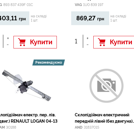
G
893 837 439F 01C
VAG
1U0 839 197
на складі
на складі
403,11
869,27
грн
грн
1 шт.
1 шт.
+
+
Купити
Купити
-
-
Рекомендуємо
лопідіймач електр. пер. лів.
Склопідіймач електричний
 двиг.) RENAULT LOGAN 04-13
передній лівий (без двигуна)
VAG A6/Avant(C5) 97-
AM
30188
AND
31837015