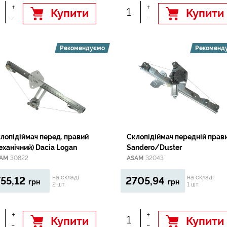
+
+
Купити
Купити
-
-
Рекомендуємо
Рекоменд
лопідіймач перед. правий
Склопідіймач передній прав
еханічний) Dacia Logan
Sandero/Duster
AM
30822
ASAM
32043
на складі
на складі
55,12
2705,94
грн
грн
2 шт.
1 шт.
+
+
Купити
Купити
-
-