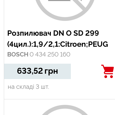
Розпилювач DN O SD 299
(4цил.):1,9/2,1:Citroen;PEUG
BOSCH
0 434 250 160
633,52
грн
на складі
3 шт.