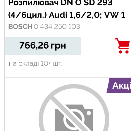
Розпилювач DN O SD 293
(4/6цил.) Audi 1,6/2,0; VW 1
BOSCH
0 434 250 103
766,26
грн
на складі
10+ шт.
Акц