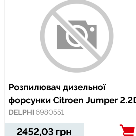
Розпилювач дизельної
форсунки Citroen Jumper 2.2
DELPHI
6980551
06-
2452,03
грн