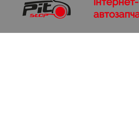
інтернет
автозапч