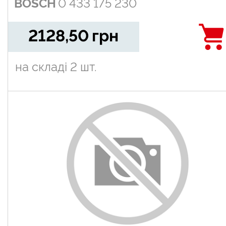
BOSCH
0 433 175 230
Laguna II, Megane 1.9DCi 01-
2128,50
грн
на складі
2 шт.