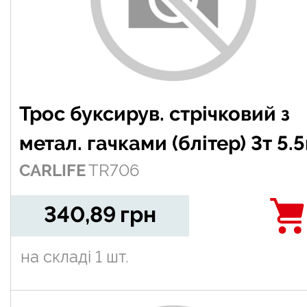
Трос буксирув. стрічковий з
метал. гачками (блітер) 3т 5.
CARLIFE
TR706
340,89
грн
на складі
1 шт.