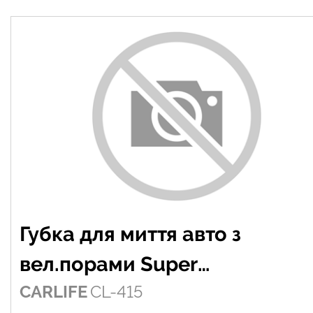
Губка для миття авто з
вел.порами Super
CARLIFE
CL-415
195x130x70mm, жовта (10х10