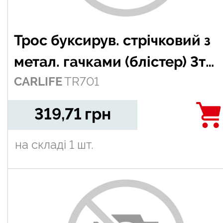
Трос буксирув. стрічковий з
метал. гачками (блістер) 3т
CARLIFE
TR701
4,5м
319,71
грн
на складі
1 шт.