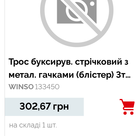
Трос буксирув. стрічковий з
метал. гачками (блістер) 3т
WINSO
133450
4,5м
302,67
грн
на складі
1 шт.