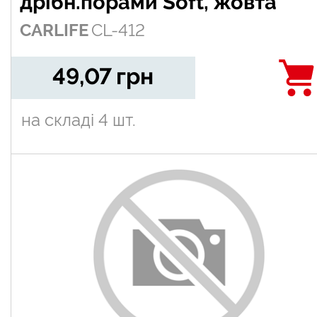
дрібн.порами Soft, жовта
CARLIFE
CL-412
49,07
грн
на складі
4 шт.