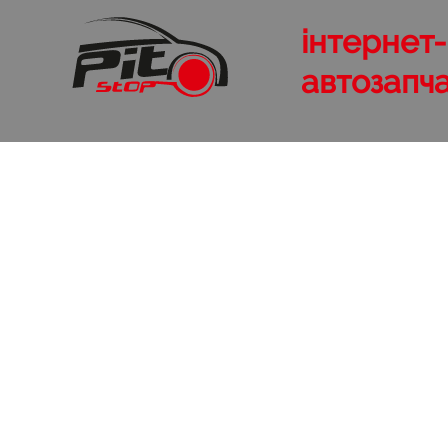
інтернет
автозапч