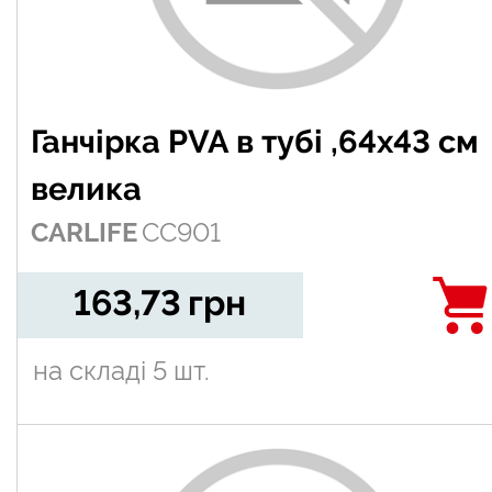
Ганчірка PVA в тубі ,64х43 см
велика
CARLIFE
CC901
163,73
грн
на складі
5 шт.