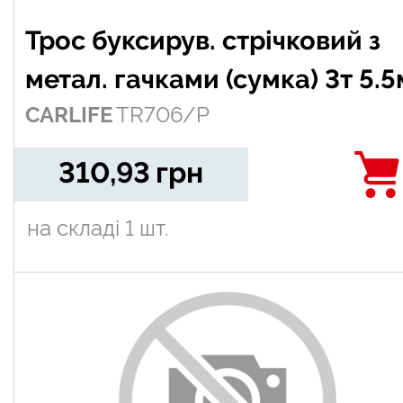
Трос буксирув. стрічковий з
метал. гачками (сумка) 3т 5.5
CARLIFE
TR706/P
310,93
грн
на складі
1 шт.