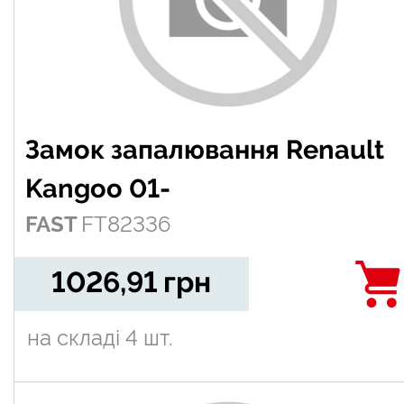
Замок запалювання Renault
Kangoo 01-
FAST
FT82336
1026,91
грн
на складі
4 шт.