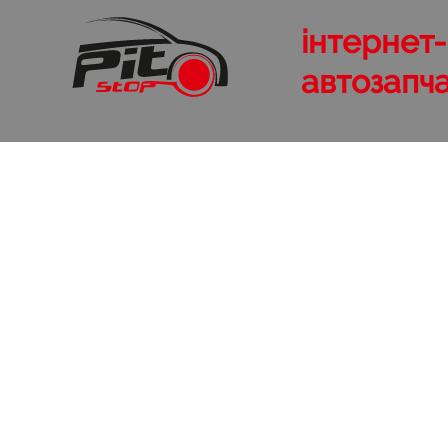
інтернет
автозапч