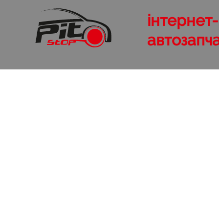
інтернет
автозапч