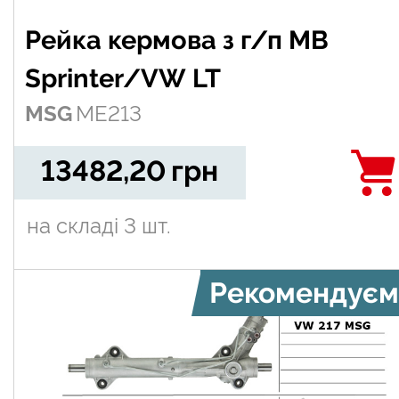
Рейка кермова з г/п MB
Sprinter/VW LT
MSG
ME213
13482,20
грн
на складі
3 шт.
Рекомендуєм