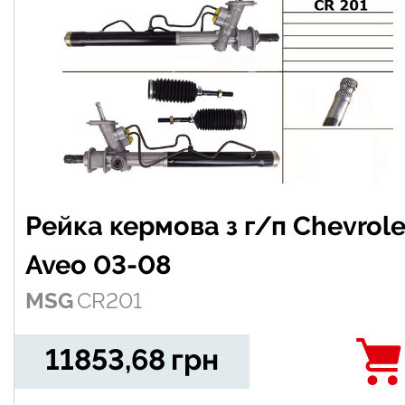
Рейка кермова з г/п Chevrole
Aveo 03-08
MSG
CR201
11853,68
грн