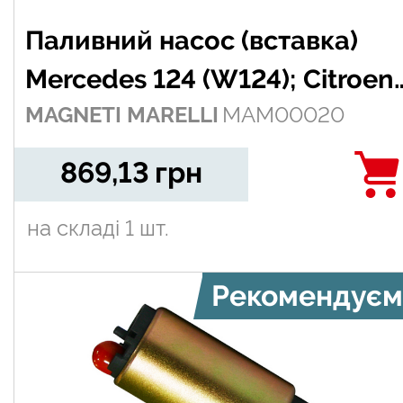
Паливний насос (вставка)
Mercedes 124 (W124); Citroen
MAGNETI MARELLI
MAM00020
Jumpy I, Saxo; Fiat Cinquecent
Panda, Panda/Hatchback,
869,13
грн
Punto, Seicento / 600; Lancia
на складі
1 шт.
Y; Opel Astra F 1170A1.000-
Xu10Mz
Рекомендуєм