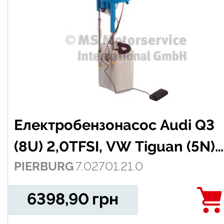
Електробензонасос Audi Q3
(8U) 2,0TFSI, VW Tiguan (5N)
PIERBURG
7.02701.21.0
1,4-2,0TSI, 07-
6398,90
грн