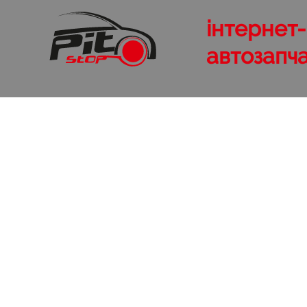
інтернет
автозапч