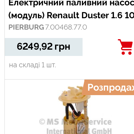
Електричний паливний насо
(модуль) Renault Duster 1.6 1
PIERBURG
7.00468.77.0
18/Logan 1.2/1.4/1.6
04-/Sandero 1.2/1.4/1.6 08-
6249,92
грн
на складі
1 шт.
Розпрода