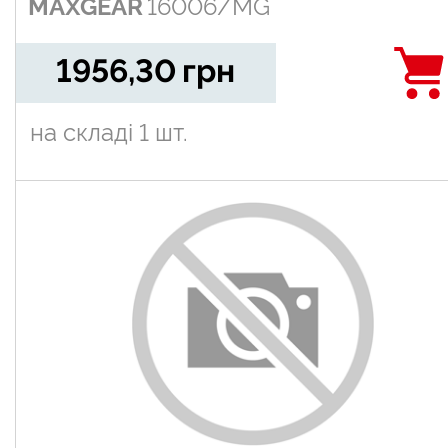
MAXGEAR
16006/MG
bar, L=1
1956,30
грн
на складі
1 шт.