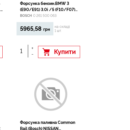
4
Форсунка бензин.BMW 3
.6
(E90/E91) 3.0i /5 (F10/F07)
3.0 /X5 (E70) 3.0/X6 (E71/E72)
BOSCH
0 261 500 063
14
3.0
на складі
5965,58
грн
1 шт.
+
Купити
-
Форсунка паливна Common
2
Rail (Bosch) NISSAN