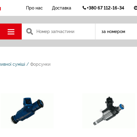
н
+380 67 112-16-34
Про нас
Доставка
за номером
ивної суміші
Форсунки