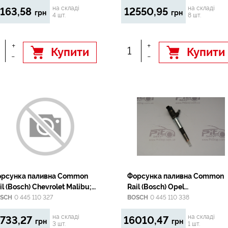
на складі
на складі
163,58
12550,95
грн
грн
4 шт.
8 шт.
+
+
Купити
Купити
-
-
рсунка паливна Common
Форсунка паливна Common
il (Bosch) Chevrolet Malibu;
Rail (Bosch) Opel
el Astra GЕС J, Astra J,
Vivaro/Renailt Trafic 2,0CDTI
SCH
0 445 110 327
BOSCH
0 445 110 338
scada, Insignia, Zafira C;
2011-
на складі
на складі
733,27
16010,47
ab 9-5 A20Dt-Z20DTJ
грн
грн
3 шт.
1 шт.