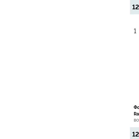
12
Фо
Ra
Op
BO
Ca
12
Sa