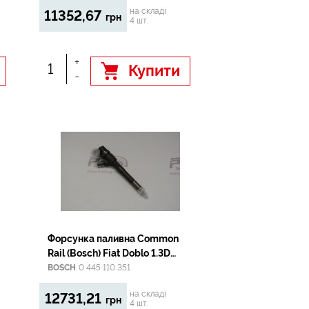
на складі
11352,67
Picasso I, C4 I, C4 Picasso I, C5
грн
4 шт.
Ii, C5 Iii 1.6D 11.03-
+
Купити
-
Форсунка паливна Common
Rail (Bosch) Fiat Doblo 1.3D
Multijet 10-
BOSCH
0 445 110 351
на складі
12731,21
грн
4 шт.