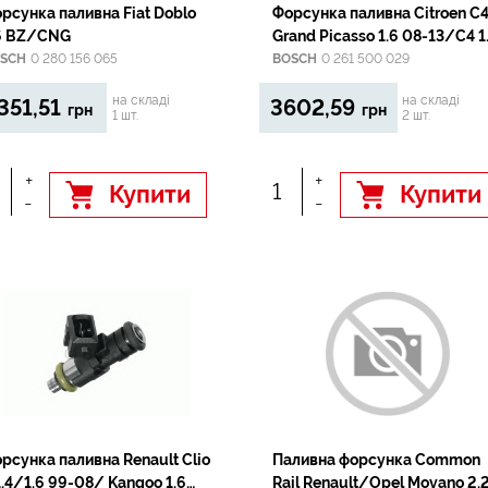
рсунка паливна Fiat Doblo
Форсунка паливна Citroen C
1.6 BZ/CNG
Grand Picasso 1.6 08-13/C4 1
08-13/Mini Cooper 1.6 06-
SCH
0 280 156 065
BOSCH
0 261 500 029
14/Peugeot 207/308 1.6 07-
на складі
на складі
351,51
3602,59
грн
грн
1 шт.
2 шт.
+
+
Купити
Купити
-
-
рсунка паливна Renault Clio
Паливна форсунка Common
 1.4/1.6 99-08/ Kangoo 1.6
Rail Renault/Opel Movano 2.