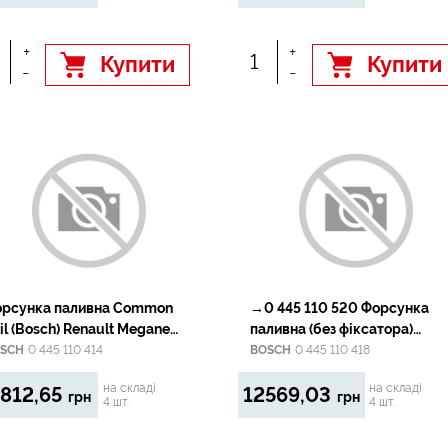
+
+
Купити
Купити
-
-
рсунка паливна Common
→0 445 110 520 Форсунка
l (Bosch) Renault Megane
паливна (без фіксатора)
I/Trafic III 1.6Dci 2012-
Common Rail (Bosch)
SCH
0 445 110 414
BOSCH
0 445 110 418
Fiat/Iveco/PSA 2.3Jtd 2011-
на складі
на складі
812,65
12569,03
грн
грн
4 шт.
4 шт.