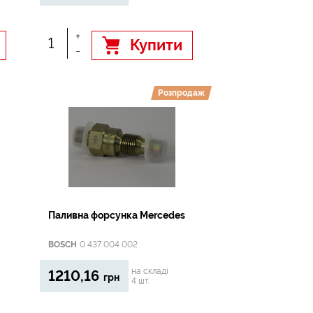
+
Купити
-
Розпродаж
Паливна форсунка Mercedes
BOSCH
0 437 004 002
на складі
1210,16
грн
4 шт.