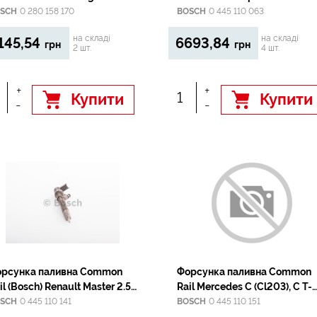
-/Laguna/Megane I 1.6
SCH
0 280 158 170
BOSCH
0 445 110 063
на складі
на складі
145,54
6693,84
грн
грн
2 шт.
4 шт.
+
+
Купити
Купити
-
-
рсунка паливна Common
Форсунка паливна Common
il (Bosch) Renault Master 2.5
Rail Mercedes C (Cl203), C T-
i 16V, mot. G9U-724/ 04-
Model (S203), C (W203) 3.0D
SCH
0 445 110 141
BOSCH
0 445 110 151
09.02-05.08