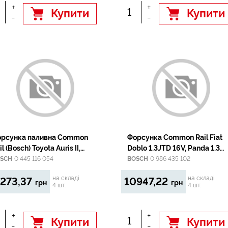
+
+
Купити
Купити
-
-
рсунка паливна Common
Форсунка Common Rail Fiat
Bosch) Toyota Auris II,
Doblo 1.3JTD 16V, Panda 1.3
go, Corolla, Yaris 1.4D 09.11-
JTD4x4/ 03-
SCH
0 445 116 054
BOSCH
0 986 435 102
на складі
на складі
273,37
10947,22
грн
грн
4 шт.
4 шт.
+
+
Купити
Купити
-
-