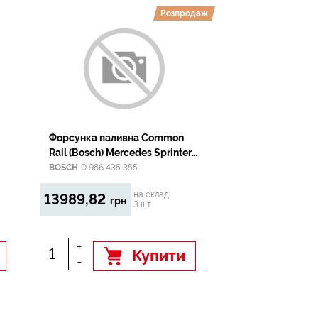
Розпродаж
Форсунка паливна Common
Rail (Bosch) Mercedes Sprinter,
Vito, CLK, E, ML,R, S 3.0 CDI
BOSCH
0 986 435 355
2005.04-;
на складі
13989,82
грн
3 шт.
+
Купити
-