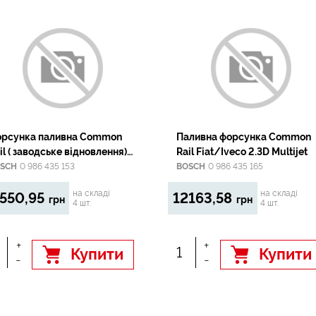
рсунка паливна Common
Паливна форсунка Common
il ( заводське відновлення)
Rail Fiat/Iveco 2.3D Multijet
evrolet Captiva, Cruze, Epica,
SCH
0 986 435 153
BOSCH
0 986 435 165
cetti, Nubira; Opel Antara A
на складі
на складі
550,95
12163,58
0D 01.05-
грн
грн
4 шт.
4 шт.
+
+
Купити
Купити
-
-