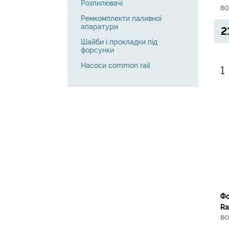
Розпилювачі
01
BO
TOPRAN
Ремкомплекти паливної
апаратури
TOYOTA
2
Шайби і прокладки під
VAG
форсунки
VOLVO
Насоси common rail
Фо
Ra
dC
BO