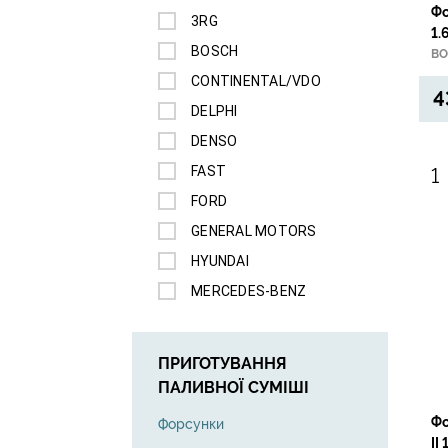
Фо
3RG
BOSCH
BO
CONTINENTAL/VDO
4
DELPHI
DENSO
FAST
FORD
GENERAL MOTORS
HYUNDAI
MERCEDES-BENZ
NISSAN
NTY
ПРИГОТУВАННЯ
OPEL
ПАЛИВНОЇ СУМІШІ
PEUGEOT
Фо
Форсунки
RENAULT
II